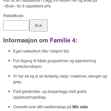
Har du en rabattkode? Legg inn koden her og klikk på
«Bruk» for å oppdatere pris
Rabattkode
Bruk
Informasjon om
Familie 4
:
Eget nøkkelkort (fås i betjent tid)
Full tilgang til både gruppetimer og egentrening
styrke/kondisjon.
Vi har så og si alt tenkelig utstyr, maskiner, stenger og
grep.
Flott garderobe- og dusjanlegg med gratis
oppbevaringsskap.
Oversikt over ditt medlemskap på
Min side
.