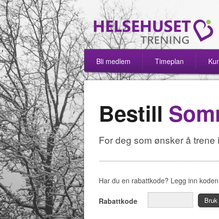
Bli medlem
Timeplan
Kun
Bestill
Som
For deg som ønsker å trene 
Har du en rabattkode? Legg inn koden 
Bruk
Rabattkode