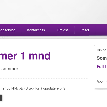
deservice
Kontakt oss
Om oss
Priser
mer 1 mnd
Din bes
Som
Full 
i sommer.
Abonne
her og klikk på «Bruk» for å oppdatere pris