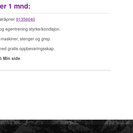
r 1 mnd
:
 døråpner
91356040
 og egentrening styrke/kondisjon.
r, maskiner, stenger og grep.
med gratis oppbevaringsskap.
på
Min side
.